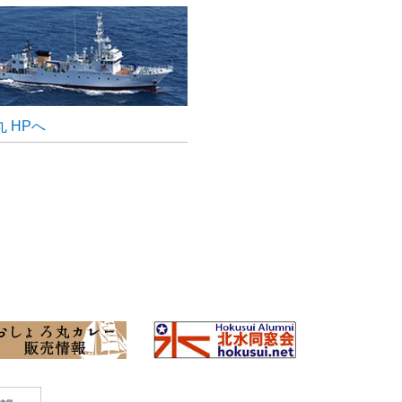
課程3年の土屋地郎さんが優秀ポスター
）で博士後期課程2年の柴田夏実さんが優
 HPへ
tive Physiology of Fishで博士後期課程3年
しました！
について（函館キャンパスにて開催）
さんが口頭発表大型藻の部で、博士後期
の部で学生発表賞を受賞しました！