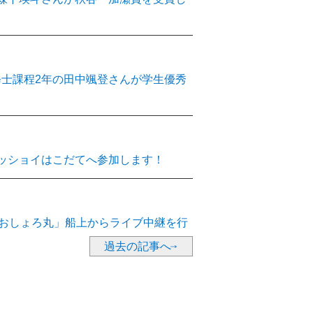
中高校生参加募集中「小さな動物も近所の
」（ひらめき☆ときめきサイエンス）
修士課程2年の田中颯登さんが学生優秀
について（函館キャンパスにて開催）
ワッショイはこだてへ参加します！
さんが口頭発表大型藻の部で、博士後期
の部で学生発表賞を受賞しました！
「おしょろ丸」船上からライブ中継を行
過去の記事へ
一さんが奨励賞を受賞しました！
信先生が水産工学奨励賞を受賞しまし