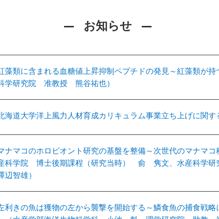
お知らせ
紅藻類に含まれる血糖値上昇抑制ペプチドの発見～紅藻類が持
科学研究院 准教授 熊谷祐也）
北海道大学洋上風力人材育成カリキュラム事業立ち上げに関す
マナマコのホロビオント研究の基盤を整備～次世代のマナマコ
産科学院 博士後期課程（研究当時） 俞 隽文、水産科学
澤辺智雄）
左利きの魚は獲物の左から襲撃を開始する～鱗食魚の捕食戦略