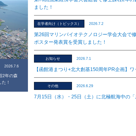
お知らせ
2026.5.1
ました！
【2026年8月1日、2027年3月21日開催】
誰かを気にしてる：海岸動物の行動生態学入門
在学者向け（トピックス）
2026.7.2
第26回マリンバイオテクノロジー学会大会で
その他
2026.4.15
ポスター発表賞を受賞しました！
【周知】TOEIC L&R IPテスト（6/13）
お知らせ
2026.7.1
その他
2026.4.14
2026.7.6
【函館港まつり+北大創基150周年PR企画】
程2年の森
日本藻類学会で博士前期課程1年の日𠮷海斗
した！
課程1年の南口蒼太さんがポスター発表大型藻
その他
2026.6.29
7月15日（水）・25日（土）に北極航海中の
その他
2026.4.9
います！
日本農業気象学会で博士後期課程3年の能城太
その他
2026.6.26
その他
2026.3.12
日本水産工学会で大学院水産科学研究院の富安