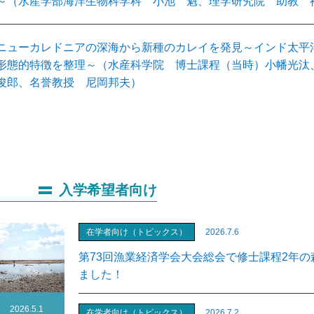
～（水産学部海洋生物科学科 小池 魁、理学研究院 助教 
ニューカレドニアの深海から新種のカレイを発見～インド太平
形態的特徴を整理～（水産科学院 博士課程（当時）小幡光汰
俊郎、名誉教授 尼岡邦夫）
入学希望者向け
在学者向け（トピックス）
2026.7.6
第73回漁業経済学会大会総会で修士課程2年
ました！
2026.5.1
在学者向け（トピックス）
2026.7.2