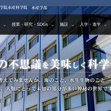
授業・研究・SDGs
施設
入学・進学