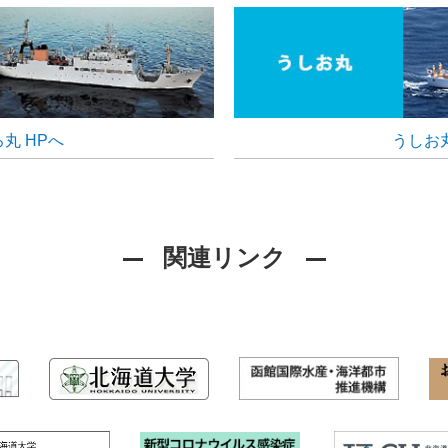
第20回日本ゲノム微生物学会年会で博士後期
た！
賞を受賞しました！
その他
2026.6.26
日本生態心理学会第10回大会（JSEP2025
秀ポスター発表賞を受賞しました！
丸 HPへ
うしお丸
その他
2026.6.12
13th International Symposium on Reproduc
の田窪祐也さんが学生口頭発表賞第2位を受賞
関連リンク
その他
2026.4.15
【周知】TOEIC L&R IPテスト（6/13）
その他
2026.4.14
日本藻類学会で博士前期課程1年の日𠮷海斗
課程1年の南口蒼太さんがポスター発表大型藻