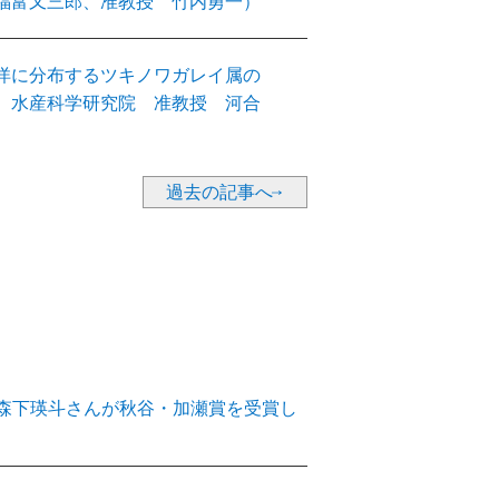
福富又三郎、准教授 竹内勇一）
洋に分布するツキノワガレイ属の
、水産科学研究院 准教授 河合
過去の記事へ
の森下瑛斗さんが秋谷・加瀬賞を受賞し