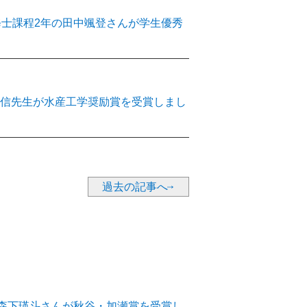
修士課程2年の田中颯登さんが学生優秀
信先生が水産工学奨励賞を受賞しまし
）で博士後期課程2年の柴田夏実さんが優
過去の記事へ
tive Physiology of Fishで博士後期課程3年
しました！
の森下瑛斗さんが秋谷・加瀬賞を受賞し