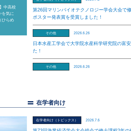
催】中高校
第26回マリンバイオテクノロジー学会大会で
かを気に
ポスター発表賞を受賞しました！
（ひらめ
その他
2026.6.26
日本水産工学会で大学院水産科学研究院の富安
た！
その他
2026.6.26
日本生態心理学会第10回大会（JSEP2025
秀ポスター発表賞を受賞しました！
その他
2026.6.12
在学者向け
13th International Symposium on Reproduc
の田窪祐也さんが学生口頭発表賞第2位を受賞
在学者向け（トピックス）
2026.7.6
第73回漁業経済学会大会総会で修士課程2年