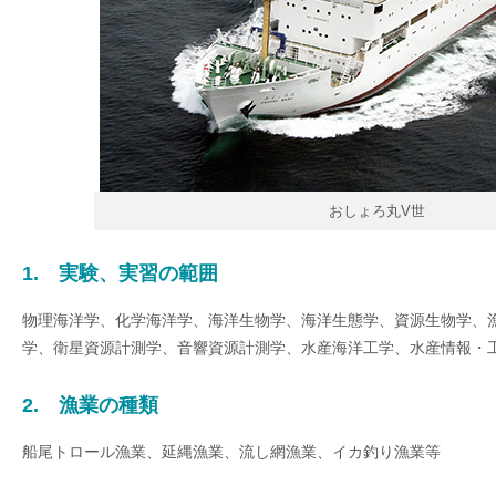
おしょろ丸V世
1. 実験、実習の範囲
物理海洋学、化学海洋学、海洋生物学、海洋生態学、資源生物学、
学、衛星資源計測学、音響資源計測学、水産海洋工学、水産情報・
2. 漁業の種類
船尾トロール漁業、延縄漁業、流し網漁業、イカ釣り漁業等