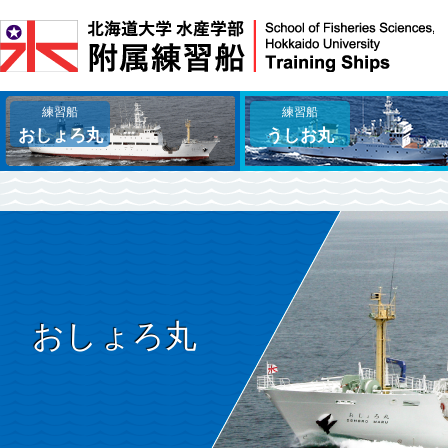
練習船
練習船
おしょろ丸
うしお丸
おしょろ丸TOP
うしお丸TOP
設備紹介
設備紹介
沿革
一般配置図・機器配置図
お知らせ
沿革
お知らせ
おしょろ丸