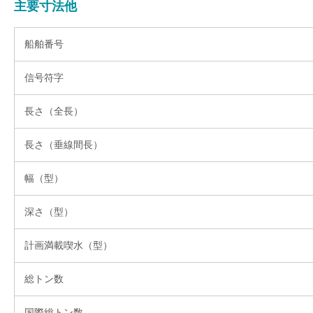
主要寸法他
船舶番号
信号符字
長さ（全長）
長さ（垂線間長）
幅（型）
深さ（型）
計画満載喫水（型）
総トン数
国際総トン数