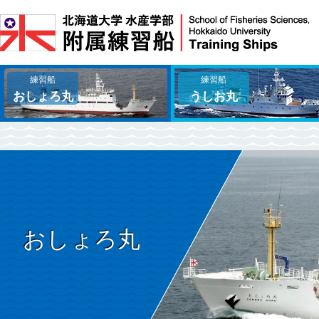
練習船
練習船
おしょろ丸
うしお丸
おしょろ丸TOP
うしお丸TOP
設備紹介
設備紹介
沿革
一般配置図・機器配置図
お知らせ
沿革
お知らせ
おしょろ丸