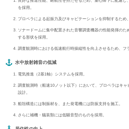
良好な推進性能、耐航性を持たせるため、重心降下に配慮し
を採用。
プロペラによる起振力及びキャビテーションを抑制するため
ソナードームに集中配置された音響調査機器の性能発揮のた
する形状を採用。
調査観測時における低速航行時操縦性を向上させるため、フ
水中放射雑音の低減
電気推進（2基1軸）システムを採用。
調査観測時（船速10ノット以下）において、プロペラはキャ
設計。
船殻構造には制振材を、また発電機には防振支持を施工。
さらに補機・艤装類には低騒音型のものを採用。
居住性の向上