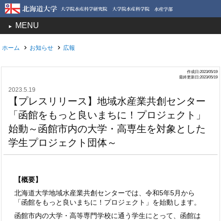
MENU
toggle
navigation
ホーム
お知らせ
広報
作成日:2023/05/19
最終更新日:2023/05/19
2023.5.19
【プレスリリース】地域水産業共創センター
「函館をもっと良いまちに！プロジェクト」
始動～函館市内の大学・高専生を対象とした
学生プロジェクト団体～
【概要】
北海道大学地域水産業共創センターでは、令和5年5月から
「函館をもっと良いまちに！プロジェクト」を始動します。
函館市内の大学・高等専門学校に通う学生にとって、函館は