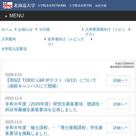
MENU
toggle
navigation
ホーム
お知らせ
その他
入学希望者向け（トピッ
クス）
入学案内
在学者向け（トピック
ス）
大学院入試要項
作成日:2026/04/15
最終更新日:2026/04/15
2026.4.15
【周知】TOEIC L&R IPテスト（6/13）について
詳細へ
（函館キャンパスにて開催）
2025.11.4
令和８年度（2026年度）研究生募集要項、聴講生・
詳細へ
科目等履修生募集要項を公表しました
2025.11.4
令和８年度「修士課程」・「博士後期課程」学生募
詳細へ
集要項を掲載しました。