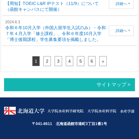
【周知】TOEIC L&R IPテスト（11/9）について
詳細へ
（函館キャンパスにて開催）
2024.6.3
令和６年10月入学（外国人留学生入試のみ）・令和
詳細へ
７年４月入学「修士課程」、令和６年度10月入学
「博士後期課程」学生募集要項を掲載しました。
1
2
3
4
5
6
»
サイトマップ >
〒041-8611 北海道函館市港町3丁目1番1号