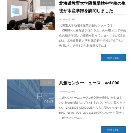
北海道教育大学附属函館中学校の生
おしらせ
徒が水産学部を訪問しました
2024年11月29日
北海道大学地域水産業共創センターでは、
「CREEN人材育成プログラム」の一環として中高
生の総合学習との連携を行っています。11月21日
(木)、北海道教育大学附属函館中学校1年生7名と
教員1名、合計8名が北海道大学[…]
続きを読む
共創センターニュース vol.006
おしらせ
2024年11月29日
共創センターニュースvol.006を発刊いたしまし
た。Moodle版もございますので、ぜひご覧くださ
い。 LASBOS MOODLEからもご覧いただけます
RFC_News_006_20241129ダウンロード 備考：
共創センターニ[…]
続きを読む