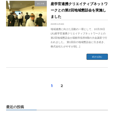
産学官連携クリエイティブネットワ
おしらせ
ークとの第2回地域懇話会を実施し
ました
2024年11月18日
地域連携に向けた活動の一環として、10月29日
(火)産学官連携クリエイティブネットワークとの
第2回地域懇話会が函館市役所8階の大会議室で行
われました。 第1回目の地域懇話会に引き続き、
株式会社たがやすが担[…]
続きを読む
1
2
投
稿
ナ
最近の投稿