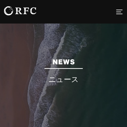
コ
ン
サ
テ
ン
ツ
へ
ス
キ
ッ
プ
ニュース