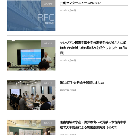
ビ
共創センターニュースvol,017
おしらせ
2026年08月07日
ゲ
ー
シ
サレジアン国際学園中学校高等学校の皆さんに函
おしらせ
ョ
館市での地域共創の取組みを紹介しました（8月4
日）
ン
2026年08月07日
第1回プレ分科会を開催しました
おしらせ
2026年07月31日
道南地域の水産・海洋教育への貢献～木古内中学
おしらせ
校で大学院生による出前授業実施（その2）
2026年07月27日