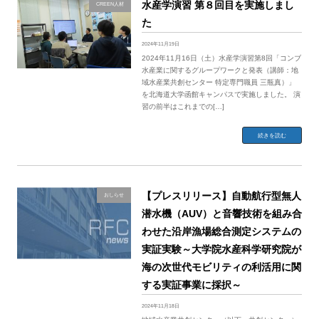
水産学演習 第８回目を実施しまし
CREEN人材
た
2024年11月19日
2024年11月16日（土）水産学演習第8回「コンブ
水産業に関するグループワークと発表（講師：地
域水産業共創センター 特定専門職員 三瓶真）」
を北海道大学函館キャンパスで実施しました。 演
習の前半はこれまでの[…]
続きを読む
【プレスリリース】自動航行型無人
おしらせ
潜水機（AUV）と音響技術を組み合
わせた沿岸漁場総合測定システムの
実証実験～大学院水産科学研究院が
海の次世代モビリティの利活用に関
する実証事業に採択～
2024年11月18日