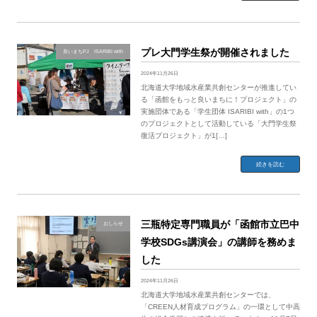
プレ大門学生祭が開催されました
良いまちPJ ISARIBI with
2024年11月26日
北海道大学地域水産業共創センターが推進してい
る「函館をもっと良いまちに！プロジェクト」の
実施団体である「学生団体 ISARIBI with」の1つ
のプロジェクトとして活動している「大門学生祭
復活プロジェクト」が1[…]
続きを読む
三瓶特定専門職員が「函館市立巴中
おしらせ
学校SDGs講演会」の講師を務めま
した
2024年11月26日
北海道大学地域水産業共創センターでは、
「CREEN人材育成プログラム」の一環として中高