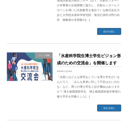
地域水産業共創センター（以下、共創センター）
が本事業の企画調整に協力し、共創センターとド
ローンを用いた共創教育を進めている株式会社大
歩と大学院水産科学研究院・海洋計測学分野の向
井 徹教授が本実験の[…]
続きを読む
「水産科学院生博士学生ビジョン形
イベント情報
成のための交流会」を開催します
2024年11月18日
「水産にはどんな研究をしている博士学生がいる
んだろう」「みんな将来に対して不安はないのか
な」など、周りの博士学生と話す機会はあります
か？ 博士後期課程学生、博士後期課程進学希望の
修士学生を対象とした[…]
続きを読む