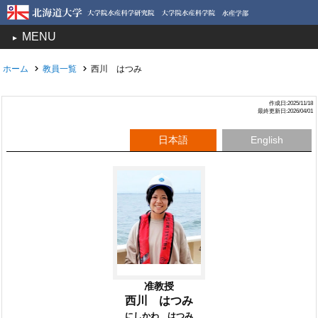
MENU
toggle
navigation
ホーム
教員一覧
西川 はつみ
作成日:2025/11/18
最終更新日:2026/04/01
日本語
English
准教授
西川 はつみ
にしかわ はつみ