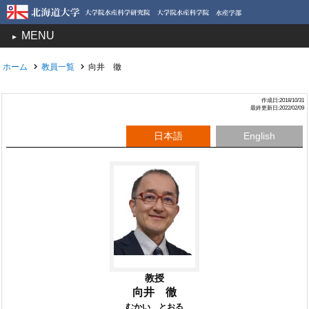
MENU
toggle
navigation
ホーム
教員一覧
向井 徹
作成日:2018/10/31
最終更新日:2022/02/09
日本語
English
教授
向井 徹
むかい とおる