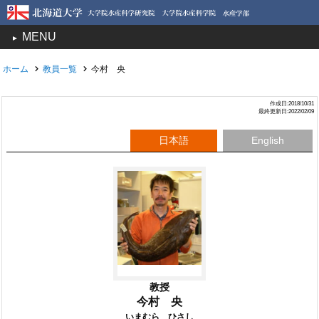
MENU
toggle
navigation
ホーム
教員一覧
今村 央
作成日:2018/10/31
最終更新日:2022/02/09
日本語
English
教授
今村 央
いまむら ひさし