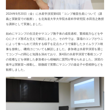
2024年9月20日（金）に水産学演習第6回「コンブ種苗生産について（講
義と実験室での観察）」を北海道大学大学院水産科学研究院 水田浩之教授
を講師として実施しました。
始めにマコンブの生活史やマコンブ胞子体の成長過程、繁殖能力などを中
心にクイズ形式を交えて解説しました。その中では、藻場のコンブがウニ
によって食べられて消失する様子を定点カメラで撮影したタイムラプス映
像を放映し、磯焼けについても解説しました。参加者は水産学演習を通じ
てコンブへの関心と知識を深めており、第4回の水産学演習で養殖コンブ
の収穫などを体験した参加者から積極的に質問が寄せられました。演習の
後半は実験室へ移動し、顕微鏡で実際にマコンブの遊走子や受精卵などを
観察しました。