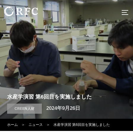
コ
ン
サ
テ
ン
ツ
へ
ス
キ
ッ
プ
水産学演習 第6回目を実施しました
投
2024年9月26日
CREEN人材
稿
ホーム
＞
ニュース
＞ 水産学演習 第6回目を実施しました
日: