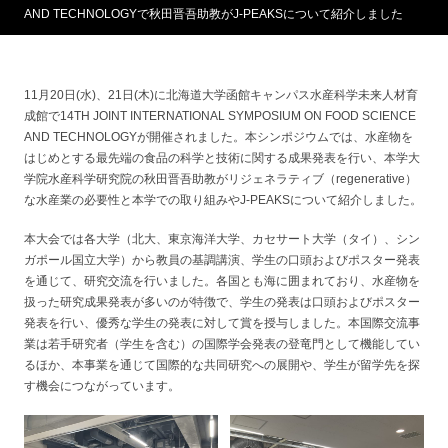
AND TECHNOLOGYで秋田晋吾助教がJ-PEAKSについて紹介しました
11月20日(水)、21日(木)に北海道大学函館キャンパス水産科学未来人材育
成館で14TH JOINT INTERNATIONAL SYMPOSIUM ON FOOD SCIENCE
AND TECHNOLOGYが開催されました。本シンポジウムでは、水産物を
はじめとする最先端の食品の科学と技術に関する成果発表を行い、本学大
学院水産科学研究院の秋田晋吾助教がリジェネラティブ（regenerative）
な水産業の必要性と本学での取り組みやJ-PEAKSについて紹介しました。
本大会では各大学（北大、東京海洋大学、カセサート大学（タイ）、シン
ガポール国立大学）から教員の基調講演、学生の口頭およびポスター発表
を通じて、研究交流を行いました。各国とも海に囲まれており、水産物を
扱った研究成果発表が多いのが特徴で、学生の発表は口頭およびポスター
発表を行い、優秀な学生の発表に対して賞を授与しました。本国際交流事
業は若手研究者（学生を含む）の国際学会発表の登竜門として機能してい
るほか、本事業を通じて国際的な共同研究への展開や、学生が留学先を探
す機会につながっています。