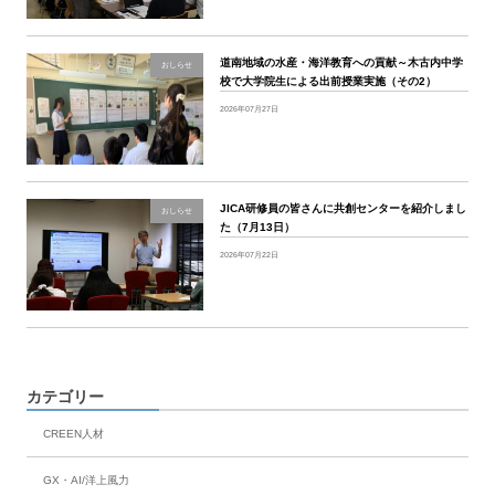
道南地域の水産・海洋教育への貢献～木古内中学
おしらせ
校で大学院生による出前授業実施（その2）
2026年07月27日
JICA研修員の皆さんに共創センターを紹介しまし
おしらせ
た（7月13日）
2026年07月22日
カテゴリー
CREEN人材
GX・AI/洋上風力