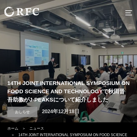
コ
ン
サ
テ
ン
ツ
へ
ス
キ
ッ
プ
14TH JOINT INTERNATIONAL SYMPOSIUM ON
FOOD SCIENCE AND TECHNOLOGYで秋田晋
吾助教がJ-PEAKSについて紹介しました
投
2024年12月18日
おしらせ
稿
ホーム
＞
ニュース
日:
＞ 14TH JOINT INTERNATIONAL SYMPOSIUM ON FOOD SCIENCE