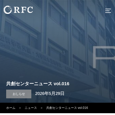
コ
ン
サ
テ
ン
ツ
へ
ス
キ
ッ
プ
共創センターニュース vol.016
投
2026年5月29日
おしらせ
稿
ホーム
＞
ニュース
＞ 共創センターニュース vol.016
日: