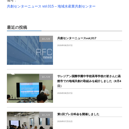
備考：
共創センターニュース vol.015 – 地域水産業共創センター
最近の投稿
共創センターニュースvol,017
おしらせ
2026年08月07日
サレジアン国際学園中学校高等学校の皆さんに函
おしらせ
館市での地域共創の取組みを紹介しました（8月4
日）
2026年08月07日
第1回プレ分科会を開催しました
おしらせ
2026年07月31日