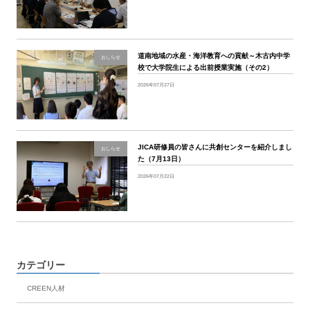
道南地域の水産・海洋教育への貢献～木古内中学
おしらせ
校で大学院生による出前授業実施（その2）
2026年07月27日
JICA研修員の皆さんに共創センターを紹介しまし
おしらせ
た（7月13日）
2026年07月22日
カテゴリー
CREEN人材