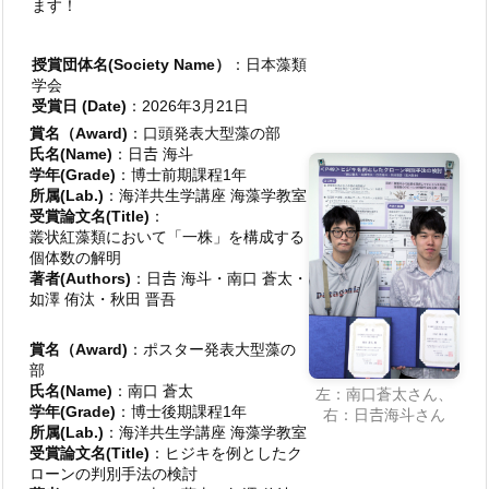
ます！
授賞団体名(Society Name）
：日本藻類
学会
受賞日 (Date)
：2026年3月21日
賞名（Award)
：口頭発表大型藻の部
氏名(Name)
：日𠮷 海斗
学年(Grade)
：博士前期課程1年
所属(Lab.)
：海洋共生学講座 海藻学教室
受賞論文名(Title)
：
叢状紅藻類において「一株」を構成する
個体数の解明
著者(Authors)
：日𠮷 海斗・南口 蒼太・
如澤 侑汰・秋田 晋吾
賞名（Award)
：ポスター発表大型藻の
部
氏名(Name)
：南口 蒼太
左：南口蒼太さん、
学年(Grade)
：博士後期課程1年
右：日𠮷海斗さん
所属(Lab.)
：海洋共生学講座 海藻学教室
受賞論文名(Title)
：ヒジキを例としたク
ローンの判別手法の検討