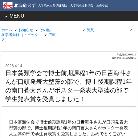
MENU
toggle
navigation
ホーム
お知らせ
その他
受賞
在学者向け（トピック
広報
ス）
作成日:2026/04/14
最終更新日:2026/04/15
2026.4.14
日本藻類学会で博士前期課程1年の日𠮷海斗さ
んが口頭発表大型藻の部で、博士後期課程1年
の南口蒼太さんがポスター発表大型藻の部で
学生発表賞を受賞しました！
日本藻類学会で博士前期課程1年の日𠮷海斗さんが口頭発表大
型藻の部で、博士後期課程1年の南口蒼太さんがポスター発表
大型藻の部で学生発表賞を受賞しました。おめでとうござい