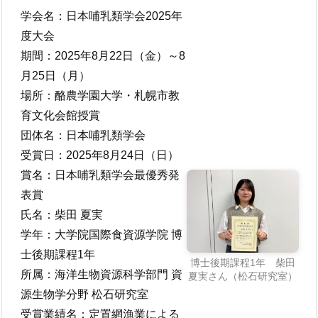
学会名：日本哺乳類学会2025年
度大会
期間：2025年8月22日（金）～8
月25日（月）
場所：酪農学園大学・札幌市教
育文化会館授賞
団体名：日本哺乳類学会
受賞日：2025年8月24日（日）
賞名：日本哺乳類学会最優秀発
表賞
氏名：柴田 夏実
学年：大学院国際食資源学院 博
士後期課程1年
博士後期課程1年 柴田
所属：海洋生物資源科学部門 資
夏実さん（松石研究室）
源生物学分野 松石研究室
受賞業績名：定置網漁業による