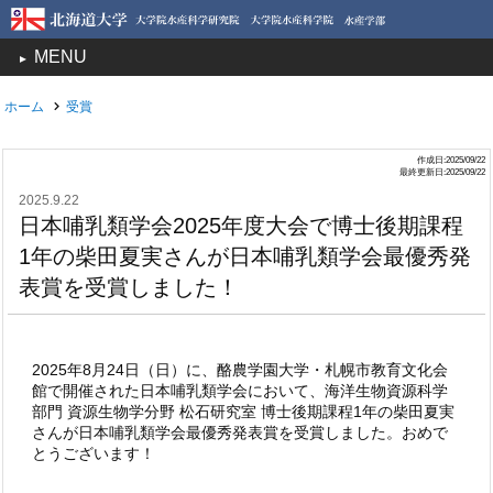
MENU
toggle
navigation
ホーム
受賞
作成日:2025/09/22
最終更新日:2025/09/22
2025.9.22
日本哺乳類学会2025年度大会で博士後期課程
1年の柴田夏実さんが日本哺乳類学会最優秀発
表賞を受賞しました！
2025年8月24日（日）に、酪農学園大学・札幌市教育文化会
館で開催された日本哺乳類学会において、海洋生物資源科学
部門 資源生物学分野 松石研究室 博士後期課程1年の柴田夏実
さんが日本哺乳類学会最優秀発表賞を受賞しました。おめで
とうございます！